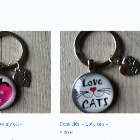
ove my cat «
Porte clés » Love cats »
5.00
€