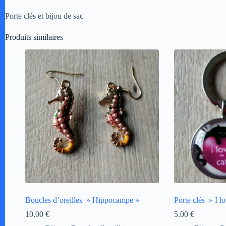
e
:
Porte clés et bijou de sac
Produits similaires
Boucles d’oreilles » Hippocampe »
Porte clés » I l
10.00
€
5.00
€