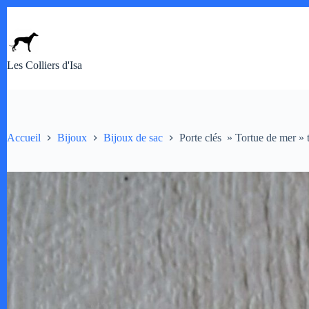
Passer
au
contenu
Les Colliers d'Isa
Accueil
Bijoux
Bijoux de sac
Porte clés » Tortue de mer » 