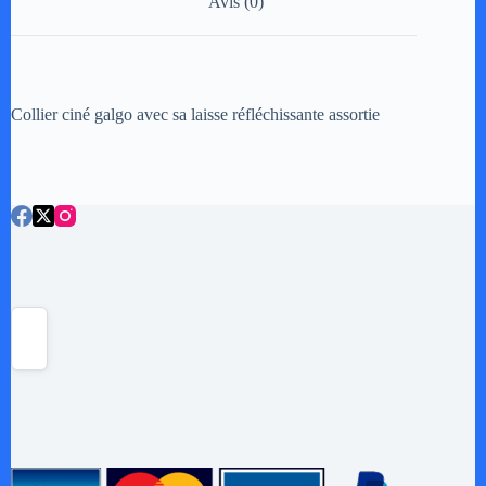
Avis (0)
v
e
:
Collier ciné galgo avec sa laisse réfléchissante assortie