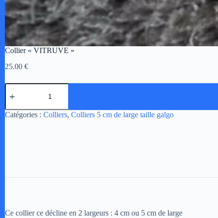
Collier « VITRUVE »
25.00
€
quantité
de
Collier
"VITRUVE"
A
Catégories :
Colliers
,
Colliers 5 cm de large taille galgo
l
t
e
r
n
a
t
i
v
e
:
Ce collier ce décline en 2 largeurs : 4 cm ou 5 cm de large