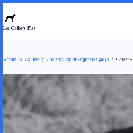
Passer
au
contenu
Les Colliers d'Isa
Accueil
Colliers
Colliers 5 cm de large taille galgo
Collier