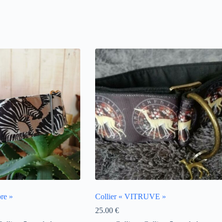
bre »
Collier « VITRUVE »
25.00
€