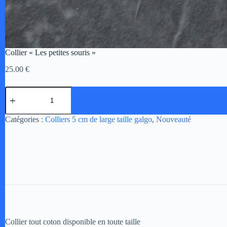
Collier « Les petites souris »
25.00
€
quantité
de
Collier
"Les
A
Catégories :
Colliers 5 cm de large taille galgo
,
Nouveauté
petites
l
souris"
t
e
r
n
a
t
i
v
e
:
Collier tout coton disponible en toute taille