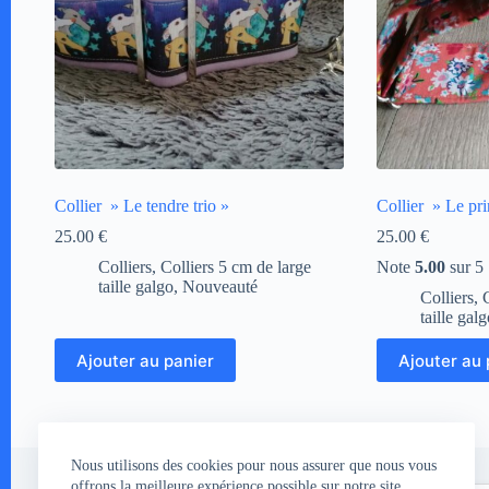
Collier » Le tendre trio »
Collier » Le pri
25.00
€
25.00
€
Colliers
,
Colliers 5 cm de large
Note
5.00
sur 5
taille galgo
,
Nouveauté
Colliers
,
taille gal
Ajouter au panier
Ajouter au 
Nous utilisons des cookies pour nous assurer que nous vous
offrons la meilleure expérience possible sur notre site.