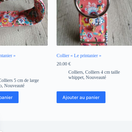
ntanier »
Collier « Le printanier »
20.00
€
Colliers
,
Colliers 4 cm taille
whippet
,
Nouveauté
Colliers 5 cm de large
go
,
Nouveauté
panier
Ajouter au panier