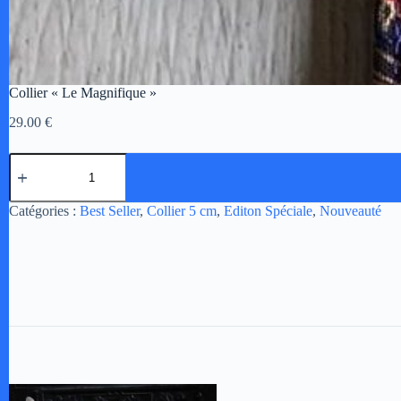
Collier « Le Magnifique »
29.00
€
quantité
de
Collier
"Le
A
Catégories :
Best Seller
,
Collier 5 cm
,
Editon Spéciale
,
Nouveauté
Magnifique"
l
t
e
r
n
a
t
i
v
e
: